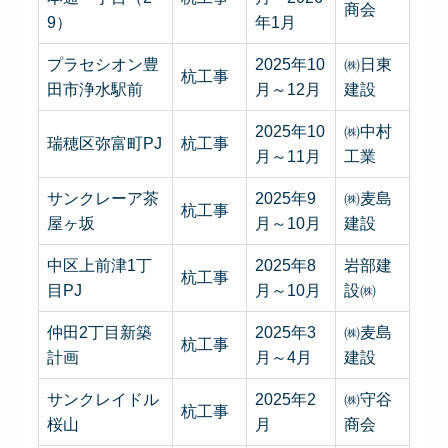
商会
9）
年1月
プラセシオン豊
2025年10
㈱日東
杭工事
田市浄水駅前
月～12月
建設
2025年10
㈱中村
瑞穂区弥富町PJ
杭工事
月～11月
工業
サンクレーア茶
2025年9
㈱麦島
杭工事
屋ヶ坂
月～10月
建設
中区上前津1丁
2025年8
岩部建
杭工事
目PJ
月～10月
設㈱
仲田2丁目新築
2025年3
㈱麦島
杭工事
計画
月～4月
建設
サンクレイドル
2025年2
㈱守谷
杭工事
桜山
月
商会