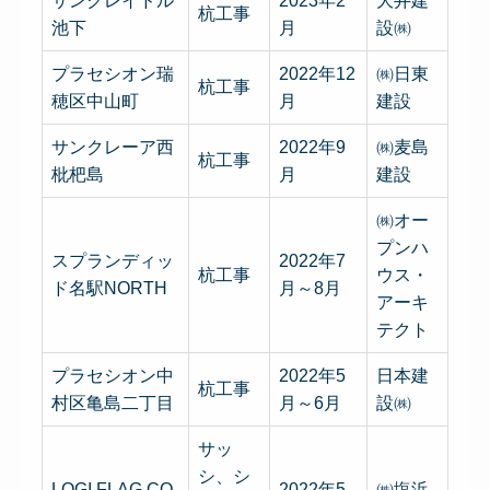
サンクレイドル
2023年2
大井建
杭工事
池下
月
設㈱
プラセシオン瑞
2022年12
㈱日東
杭工事
穂区中山町
月
建設
サンクレーア西
2022年9
㈱麦島
杭工事
枇杷島
月
建設
㈱オー
プンハ
スプランディッ
2022年7
杭工事
ウス・
ド名駅NORTH
月～8月
アーキ
テクト
プラセシオン中
2022年5
日本建
杭工事
村区亀島二丁目
月～6月
設㈱
サッ
シ、シ
LOGI FLAG CO
2022年5
㈱塩浜