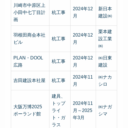
川崎市中原区上
2024年12
新日本
小田中七丁目計
杭工事
月
建設㈱
画
栗本建
羽根田商会本社
2024年12
杭工事
設工業
ビル
月
㈱
PLAN・DOOL
2024年12
㈱日東
杭工事
広路
月
建設
2024年11
㈱ナカ
吉田建設本社屋
杭工事
月
シロ
建具、
トップ
2024年11
大阪万博2025
㈱ナガ
ライ
月～2025
ポーランド館
シマ
ト・ガ
年3月
ラス