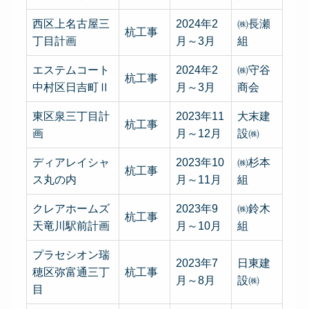
西区上名古屋三
2024年2
㈱長瀬
杭工事
丁目計画
月～3月
組
エステムコート
2024年2
㈱守谷
杭工事
中村区日吉町Ⅱ
月～3月
商会
東区泉三丁目計
2023年11
大末建
杭工事
画
月～12月
設㈱
ディアレイシャ
2023年10
㈱杉本
杭工事
ス丸の内
月～11月
組
クレアホームズ
2023年9
㈱鈴木
杭工事
天竜川駅前計画
月～10月
組
プラセシオン瑞
2023年7
日東建
穂区弥富通三丁
杭工事
月～8月
設㈱
目