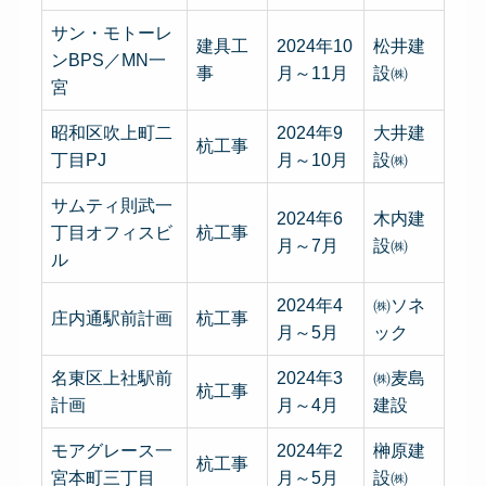
サン・モトーレ
建具工
2024年10
松井建
ンBPS／MN一
事
月～11月
設㈱
宮
昭和区吹上町二
2024年9
大井建
杭工事
丁目PJ
月～10月
設㈱
サムティ則武一
2024年6
木内建
丁目オフィスビ
杭工事
月～7月
設㈱
ル
2024年4
㈱ソネ
庄内通駅前計画
杭工事
月～5月
ック
名東区上社駅前
2024年3
㈱麦島
杭工事
計画
月～4月
建設
モアグレース一
2024年2
榊原建
杭工事
宮本町三丁目
月～5月
設㈱