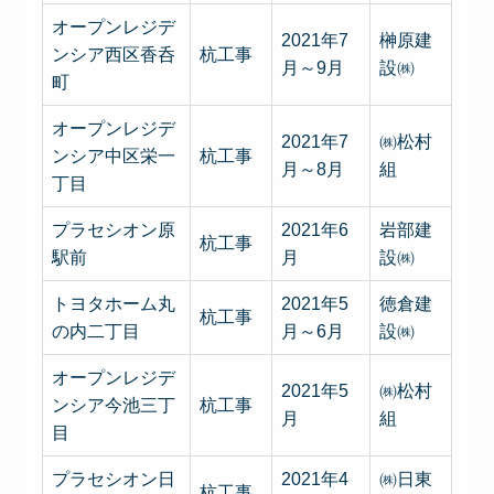
オープンレジデ
2021年7
榊原建
ンシア西区香呑
杭工事
月～9月
設㈱
町
オープンレジデ
2021年7
㈱松村
ンシア中区栄一
杭工事
月～8月
組
丁目
プラセシオン原
2021年6
岩部建
杭工事
駅前
月
設㈱
トヨタホーム丸
2021年5
徳倉建
杭工事
の内二丁目
月～6月
設㈱
オープンレジデ
2021年5
㈱松村
ンシア今池三丁
杭工事
月
組
目
プラセシオン日
2021年4
㈱日東
杭工事