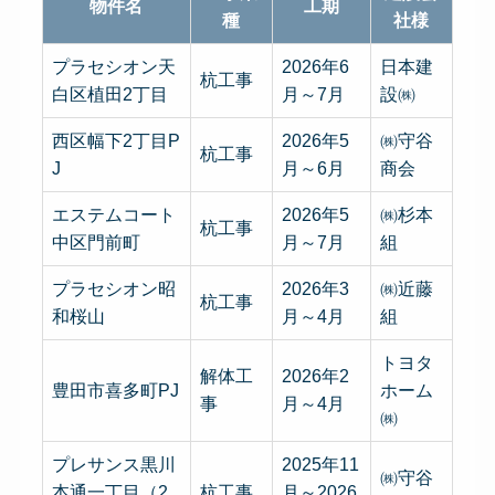
物件名
工期
種
社様
プラセシオン天
2026年6
日本建
杭工事
白区植田2丁目
月～7月
設㈱
西区幅下2丁目P
2026年5
㈱守谷
杭工事
J
月～6月
商会
エステムコート
2026年5
㈱杉本
杭工事
中区門前町
月～7月
組
プラセシオン昭
2026年3
㈱近藤
杭工事
和桜山
月～4月
組
トヨタ
解体工
2026年2
豊田市喜多町PJ
ホーム
事
月～4月
㈱
プレサンス黒川
2025年11
㈱守谷
本通一丁目（2
杭工事
月～2026