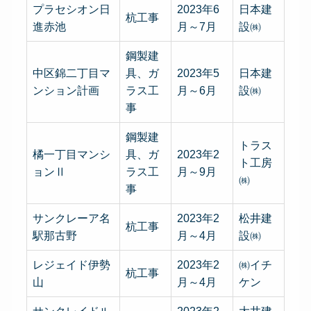
プラセシオン日
2023年6
日本建
杭工事
進赤池
月～7月
設㈱
鋼製建
中区錦二丁目マ
具、ガ
2023年5
日本建
ンション計画
ラス工
月～6月
設㈱
事
鋼製建
トラス
橘一丁目マンシ
具、ガ
2023年2
ト工房
ョンⅡ
ラス工
月～9月
㈱
事
サンクレーア名
2023年2
松井建
杭工事
駅那古野
月～4月
設㈱
レジェイド伊勢
2023年2
㈱イチ
杭工事
山
月～4月
ケン