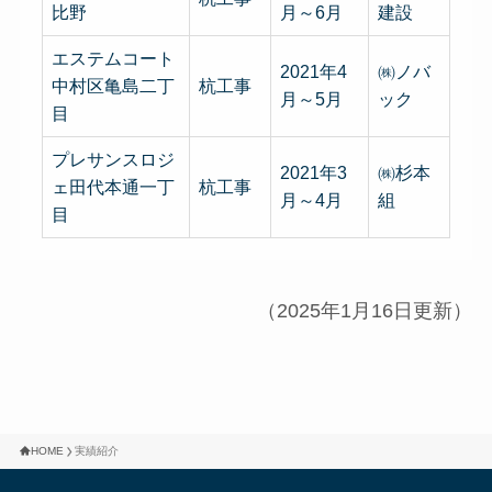
比野
月～6月
建設
エステムコート
2021年4
㈱ノバ
中村区亀島二丁
杭工事
月～5月
ック
目
プレサンスロジ
2021年3
㈱杉本
ェ田代本通一丁
杭工事
月～4月
組
目
（2025年1月16日更新）
HOME
実績紹介