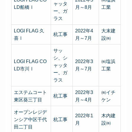
ャッタ
LD船橋Ⅰ
月～8月
工業
ー、ガ
ラス
LOGI FLAG 久
2022年4
大末建
杭工事
喜Ⅰ
月～7月
設㈱
サッ
シ、シ
LOGI FLAG CO
2022年3
㈱塩浜
ャッタ
LD市川Ⅰ
月～7月
工業
ー、ガ
ラス
エステムコート
2022年3
㈱イチ
杭工事
東区葵三丁目
月～4月
ケン
オープンレジデ
2022年1
木内建
ンシア中区千代
杭工事
月
設㈱
田二丁目